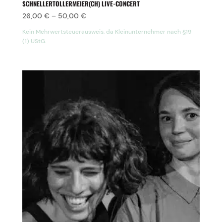
SCHNELLERTOLLERMEIER(CH) LIVE-CONCERT
26,00
€
–
50,00
€
Kein Mehrwertsteuerausweis, da Kleinunternehmer nach §19
(1) UStG.