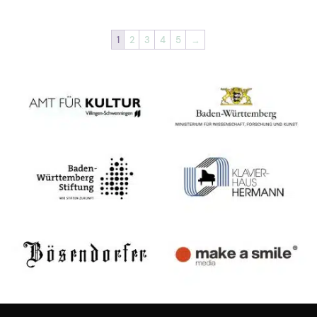
1
2
3
4
5
→