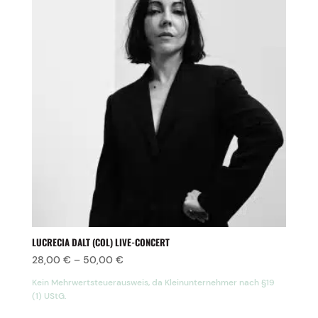
LUCRECIA DALT (COL) LIVE-CONCERT
28,00
€
–
50,00
€
Kein Mehrwertsteuerausweis, da Kleinunternehmer nach §19
(1) UStG.