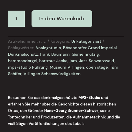
FÜHRUNG
In den Warenkorb
DURCH
DAS
MPS-
STUDIO
Artikelnummer:
n. v.
Kategorie:
Unkategorisiert
August
Schlagwörter:
Analogstudio
,
Bösendorfer Grand Imperial
,
Menge
Denkmalschutz
,
frank Baumann
,
Gemeinnützig
,
hammondorgel
,
hartmut Janke
,
jam
,
Jazz Schwarzwald
,
mps-studio Führung
,
Museum Villingen
,
open stage
,
Tøni
Schifer
,
Villingen Sehenswürdigkeiten
Besuchen Sie das denkmalgeschützte
MPS-Studio
und
erfahren Sie mehr über die Geschichte dieses historischen
Ortes, den Gründer
Hans-Georg Brunner-Schwer
, seine
Tontechniker und Produzenten, die Aufnahmetechnik und die
vielfältigen Veröffentlichungen des Labels.