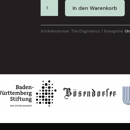
THE
In den Warenkorb
DOGMATICS
(Aus/De)
Menge
Artikelnummer:
The Dogmatics
Kategorie:
Un