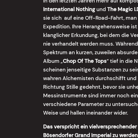
in den letzten Jahren mehr auf kompos
International Nothing
und
The Magic I.
sie sich auf eine Off-Road-Fahrt, man
Expedition. Ihre Herangehensweise ist 
klanglicher Erkundung, bei dem die Ve
nie verhandelt werden muss. Während 
Spektrum an kurzen, zuweilen absurde
Album „
Chop Of The Tops
“ tief in die
scheinen jenseitige Substanzen zu sein,
wahren Alchemisten durchschifft und 
Richtung Stille gedehnt, bevor sie unhe
Messinstrumente sind immer noch ein K
verschiedene Parameter zu untersuchen
Weise und hallen ineinander wider.
Das verspricht ein vielversprechende
Bösendorfer Grand Imperial zu werden