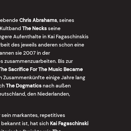
y lebende
Chris Abrahams
, seines
n Kultband
The Necks
seine
ngere Aufenthalte in Kai Fagaschinskis
beit des jeweils anderen schon eine
annen sie 2007 in der
es zusammenzuarbeiten. Bis zur
The Sacrifice For The Music Became
en Zusammenkünfte einige Jahre lang
ich
The Dogmatics
nach außen
eutschland, den Niederlanden,
r sein markantes, repetitives
s
bekannt ist, hat sich
Kai Fagaschinski