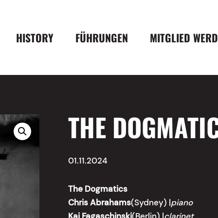
HISTORY
FÜHRUNGEN
MITGLIED WER
THE DOGMATIC
01.11.2024
The Dogmatics
Chris Abrahams
(Sydney) |
piano
Kai Fagaschinski
(Berlin) |
clarinet