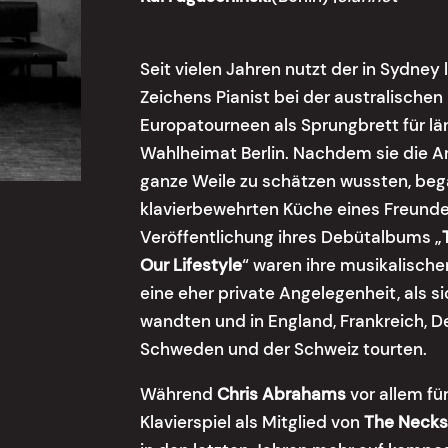
Seit vielen Jahren nutzt der in Sydne
Zeichens Pianist bei der australische
Europatourneen als Sprungbrett für lä
Wahlheimat Berlin. Nachdem sie die Ar
ganze Weile zu schätzen wussten, beg
klavierbewehrten Küche eines Freund
Veröffentlichung ihres Debütalbums „
Our Lifestyle
“ waren ihre musikalisch
eine eher private Angelegenheit, als s
wandten und in England, Frankreich, D
Schweden und der Schweiz tourten.
Während
Chris Abrahams
vor allem fü
Klavierspiel als Mitglied von
The Neck