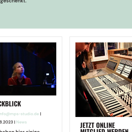
t geschenkt.
CKBLICK
info@mps-studio.de
|
8.2023
|
News
JETZT ONLINE
MITGLIED WERDEN
haben hier einige