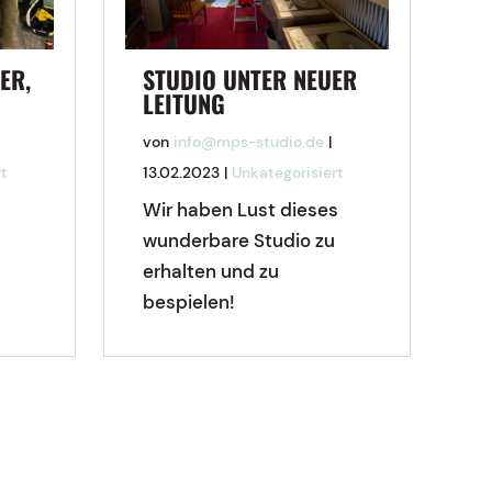
ER,
STUDIO UNTER NEUER
LEITUNG
von
info@mps-studio.de
|
rt
13.02.2023
|
Unkategorisiert
Wir haben Lust dieses
wunderbare Studio zu
erhalten und zu
bespielen!