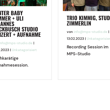
NTER BABY
TRIO KIMMIG, STUD
MER + ULI
ZIMMERLIN
HANNES
ECKBUSCH STUDIO
von
info@mps-studio.de
|
NZERT + AUFNAHME
13.02.2023
|
Unkategorisie
info@mps-studio.de
|
Recording Session im
2.2023
|
Unkategorisiert
MPS-Studio
hkarätige
nahmesession.