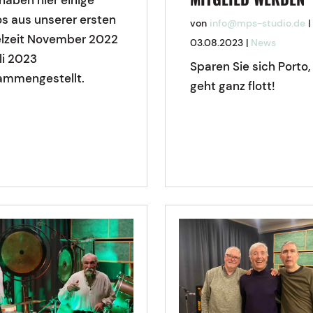
os aus unserer ersten
von
info@mps-studio.de
|
elzeit November 2022
03.08.2023
|
News
li 2023
Sparen Sie sich Porto,
ammengestellt.
geht ganz flott!