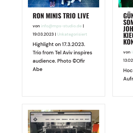
RON MINIS TRIO LIVE
GÜ
SOM
von
info@mps-studio.de
|
JO
KI
19.03.2023
|
Unkategorisiert
KO
Highlight on 17.3.2023.
Trio from Tel Aviv inspires
von
audience. Photo ©Ofir
13.0
Abe
Hoc
Auf