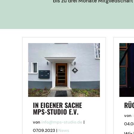
bis zu drei Monate Mitgliedschaf
IN EIGENER SACHE
RÜ
MPS-STUDIO E.V.
von
von
info@mps-studio.de
|
04.0
07.09.2023
|
News
Wir 