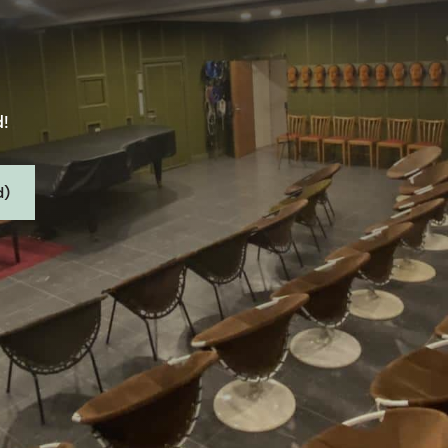
d!
d)