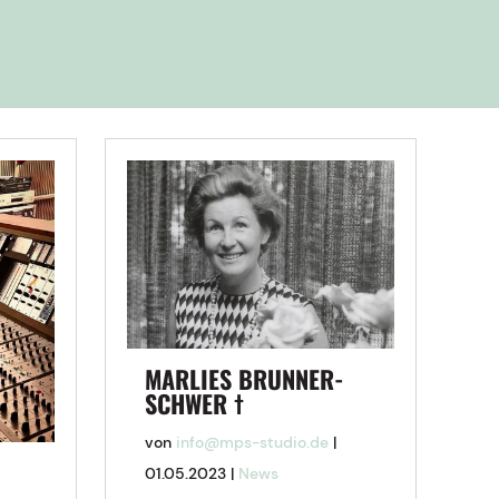
MARLIES BRUNNER-
SCHWER †
von
info@mps-studio.de
|
01.05.2023
|
News